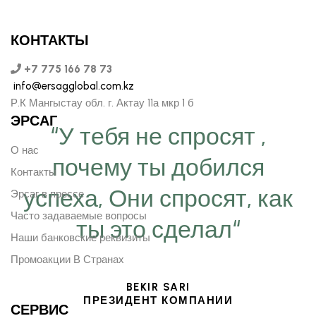
КОНТАКТЫ
+7 775 166 78 73
info@ersagglobal.com.kz
Р.К Мангыстау обл. г. Актау 11а мкр 1 б
ЭРСАГ
“У тебя не спросят ,
О нас
почему ты добился
Контакты
успеха, Они спросят, как
Эрсаг в прессе
Часто задаваемые вопросы
ты это сделал“
Наши банковские реквизиты
Промоакции В Странах
BEKIR SARI
ПРЕЗИДЕНТ КОМПАНИИ
СЕРВИС