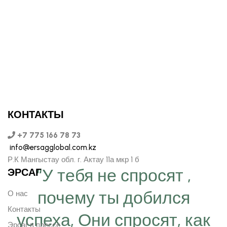
КОНТАКТЫ
+7 775 166 78 73
info@ersagglobal.com.kz
Р.К Мангыстау обл. г. Актау 11а мкр 1 б
“У тебя не спросят ,
ЭРСАГ
почему ты добился
О нас
Контакты
успеха, Они спросят, как
Эрсаг в прессе