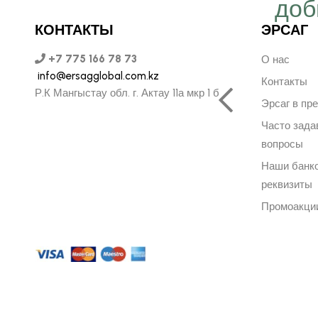
ергичнее, передавая
доб
безграничную веру в
КОНТАКТЫ
ЭРСАГ
ую компанию Эрсаг"
+7 775 166 78 73
О нас
info@ersagglobal.com.kz
Контакты
Р.К Мангыстау обл. г. Актау 11а мкр 1 б
Эрсаг в пр
ОЛЬФ ПЕЧЕНИЦЫН
Часто зад
ЬНЫЙ ДИРЕКТОР РОССИИ
вопросы
Наши банк
реквизиты
Промоакци