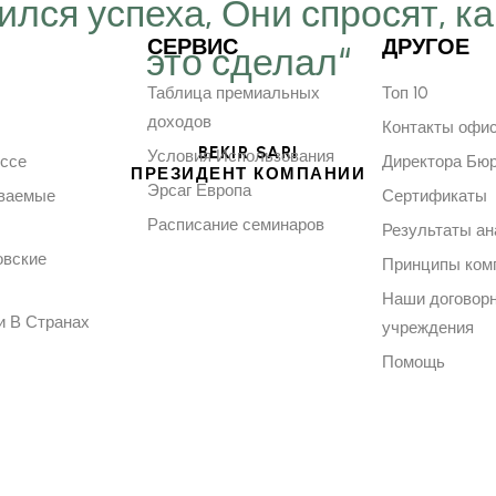
ился успеха, Они спросят, ка
СЕРВИС
ДРУГОЕ
это сделал“
Таблица премиальных
Топ 10
доходов
Контакты офи
BEKIR SARI
Условия Использования
ессе
Директора Бю
ПРЕЗИДЕНТ КОМПАНИИ
Эрсаг Европа
аваемые
Сертификаты
Расписание семинаров
Результаты ан
овские
Принципы ком
Наши договор
и В Странах
учреждения
Помощь