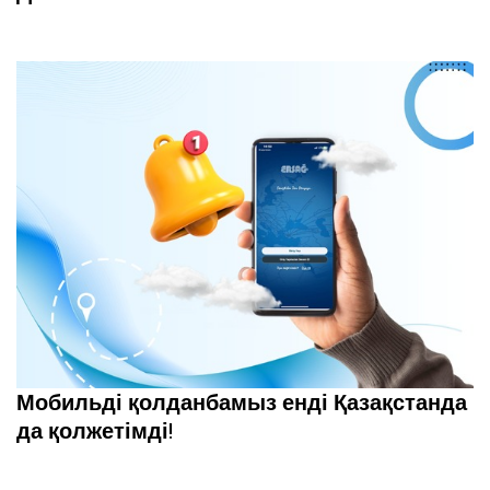
Мобильді қолданбамыз енді Қазақстанда
да қолжетімді!