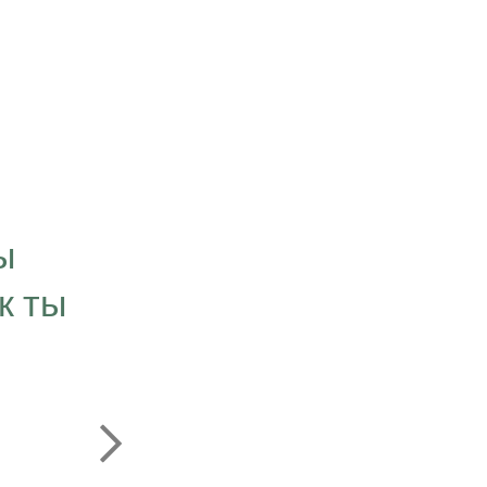
“Цель, которую мы
визуализируем в свое
ы
временем превращае
к ты
нашей личности. Мы 
что связано с нашей 
свою чест