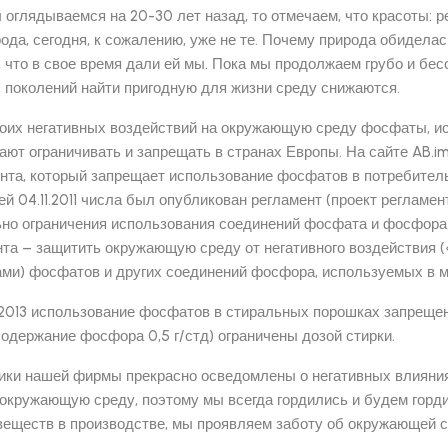
 оглядываемся на 20-30 лет назад, то отмечаем, что красоты: ре
ода, сегодня, к сожалению, уже не те. Почему природа обидел
, что в свое время дали ей мы. Пока мы продолжаем грубо и бе
 поколений найти пригодную для жизни среду снижаются.
воих негативных воздействий на окружающую среду фосфаты, и
ют ограничивать и запрещать в странах Европы. На сайте AB.im
нта, который запрещает использование фосфатов в потребител
й 04.11.2011 числа был опубликован регламент (проект регламе
ьно ограничения использования соединений фосфата и фосфора
та – защитить окружающую среду от негативного воздействия (
ми) фосфатов и других соединений фосфора, используемых в м
.2013 использование фосфатов в стиральных порошках запрещен
одержание фосфора 0,5 г/стд) ограничены дозой стирки.
ики нашей фирмы прекрасно осведомлены о негативных влияни
окружающую среду, поэтому мы всегда гордились и будем горди
веществ в производстве, мы проявляем заботу об окружающей с