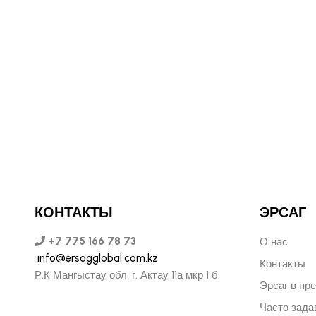
ЬНЫЙ ДИРЕКТОР РОССИИ
КОНТАКТЫ
ЭРСАГ
+7 775 166 78 73
О нас
info@ersagglobal.com.kz
Контакты
Р.К Мангыстау обл. г. Актау 11а мкр 1 б
Эрсаг в пр
Часто зад