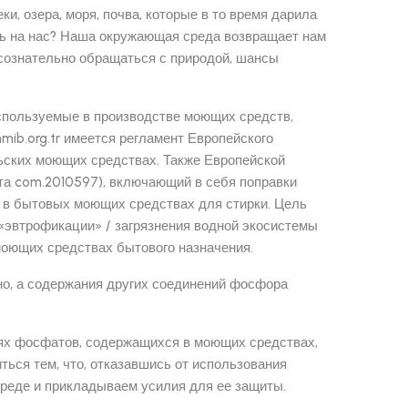
ки, озера, моря, почва, которые в то время дарила
ась на нас? Наша окружающая среда возвращает нам
ссознательно обращаться с природой, шансы
спользуемые в производстве моющих средств,
mib.org.tr имеется регламент Европейского
ьских моющих средствах. Также Европейской
нта com.2010597), включающий в себя поправки
 в бытовых моющих средствах для стирки. Цель
«эвтрофикации» / загрязнения водной экосистемы
оющих средствах бытового назначения.
о, а содержания других соединений фосфора
ях фосфатов, содержащихся в моющих средствах,
ться тем, что, отказавшись от использования
реде и прикладываем усилия для ее защиты.