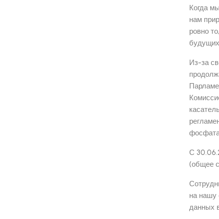
Когда мы
нам прир
ровно то
будущих
Из-за с
продолжа
Парламе
Комиссие
касател
регламен
фосфата
С 30.06
(общее с
Сотрудн
на нашу 
данных 