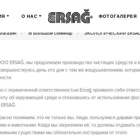
ИЯ
О НАС
ФОТОГАЛЕРЕЯ
Магазин
18 Большой семинар
ЭКОЛОГИЧЕСКИЙ ERSA
ООО ERSAĞ, мы продолжаем производство чистящих средств и к
овершенствуясь день ото дня с тем же воодушевлением, которо
ости.
о с ограниченной ответственностью Ersağ проявило себя ответ
боту об окружающей среде и отказавшись от использования фос
 ERSAĞ.
расно понимаем, что не только мы, люди, пользуемся дарами 
ми и животными. Когда мы загрязняем её, то должны отдавать се
 живыми существами мы обязательно пострадаем от этого.