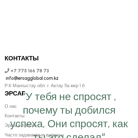
КОНТАКТЫ
+7 775 166 78 73
info@ersagglobal.com.kz
Р.К Мангыстау обл. г. Актау 11а мкр 1 б
ЭРСАГ
“У тебя не спросят ,
О нас
почему ты добился
Контакты
успеха, Они спросят, как
Эрсаг в прессе
ты это сделал“
Часто задаваемые вопросы