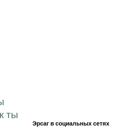
“Цель, которую мы
визуализируем в свое
ы
временем превращае
к ты
нашей личности. Мы 
Эрсаг в социальных сетях