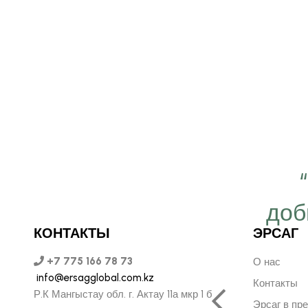
 важно работать ещё
ергичнее, передавая
доб
безграничную веру в
КОНТАКТЫ
ЭРСАГ
ую компанию Эрсаг"
+7 775 166 78 73
О нас
info@ersagglobal.com.kz
Контакты
Р.К Мангыстау обл. г. Актау 11а мкр 1 б
Эрсаг в пр