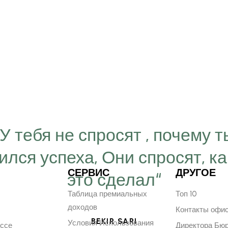
“У тебя не спросят , почему т
ился успеха, Они спросят, ка
СЕРВИС
ДРУГОЕ
это сделал“
Таблица премиальных
Топ 10
доходов
Контакты офи
BEKIR SARI
Условия Использования
ессе
Директора Бю