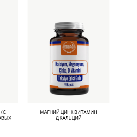
 (С
МАГНИЙ,ЦИНК,ВИТАМИН
ОВЫХ
Д,КАЛЬЦИЙ
ТАБ