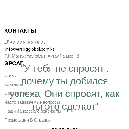
КОНТАКТЫ
+7 775 166 78 73
info@ersagglobal.com.kz
Р.К Мангыстау обл. г. Актау 11а мкр 1 б
ЭРСАГ
“У тебя не спросят ,
О нас
почему ты добился
Контакты
успеха, Они спросят, как
Эрсаг в прессе
Часто задаваемые вопросы
ты это сделал“
Наши банковские реквизиты
Промоакции В Странах