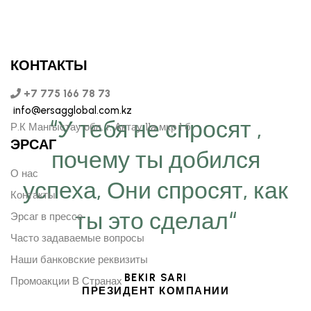
КОНТАКТЫ
+7 775 166 78 73
info@ersagglobal.com.kz
“У тебя не спросят ,
Р.К Мангыстау обл. г. Актау 11а мкр 1 б
ЭРСАГ
почему ты добился
О нас
успеха, Они спросят, как
Контакты
ты это сделал“
Эрсаг в прессе
Часто задаваемые вопросы
Наши банковские реквизиты
BEKIR SARI
Промоакции В Странах
ПРЕЗИДЕНТ КОМПАНИИ