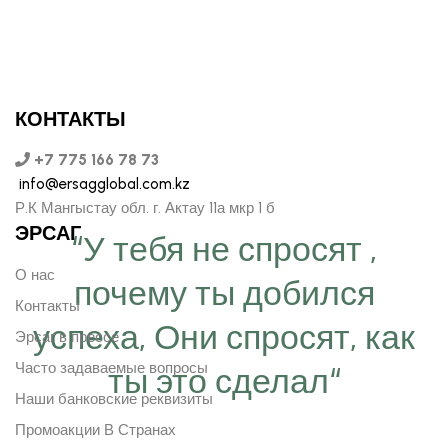
КОНТАКТЫ
+7 775 166 78 73
info@ersagglobal.com.kz
Р.К Мангыстау обл. г. Актау 11а мкр 1 б
ЭРСАГ
“У тебя не спросят ,
О нас
почему ты добился
Контакты
успеха, Они спросят, как
Эрсаг в прессе
Часто задаваемые вопросы
ты это сделал“
Наши банковские реквизиты
Промоакции В Странах