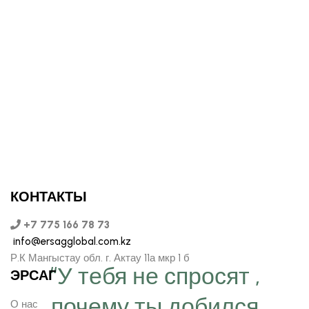
КОНТАКТЫ
+7 775 166 78 73
info@ersagglobal.com.kz
Р.К Мангыстау обл. г. Актау 11а мкр 1 б
“У тебя не спросят ,
ЭРСАГ
почему ты добился
О нас