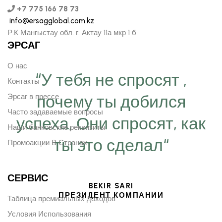
+7 775 166 78 73
info@ersagglobal.com.kz
Р.К Мангыстау обл. г. Актау 11а мкр 1 б
ЭРСАГ
О нас
“У тебя не спросят ,
Контакты
почему ты добился
Эрсаг в прессе
Часто задаваемые вопросы
успеха, Они спросят, как
Наши банковские реквизиты
ты это сделал“
Промоакции В Странах
СЕРВИС
BEKIR SARI
ПРЕЗИДЕНТ КОМПАНИИ
Таблица премиальных доходов
Условия Использования