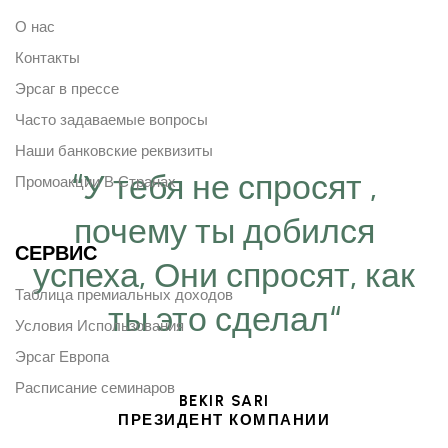
О нас
Контакты
Эрсаг в прессе
Часто задаваемые вопросы
Наши банковские реквизиты
“У тебя не спросят ,
Промоакции В Странах
почему ты добился
СЕРВИС
успеха, Они спросят, как
Таблица премиальных доходов
ты это сделал“
Условия Использования
Эрсаг Европа
Расписание семинаров
BEKIR SARI
ПРЕЗИДЕНТ КОМПАНИИ